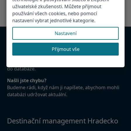
uživatelské zkušenosti. Můžete přijmout
používání všech cookies, nebo pomocí
nastavení vybrat jednotlivé kategorie.
Nastavení
Chcete být v databázi?
Přijmout vše
Provozujete atrakci, restauraci, penzion v
Hradeckém regionu. Napište nám! Rádi Vás přidáme
do databáze.
Našli jste chybu?
Budeme rádi, když nám ji napíšete, abychom mohli
databázi udržovat aktuální.
Destinační management Hradecko