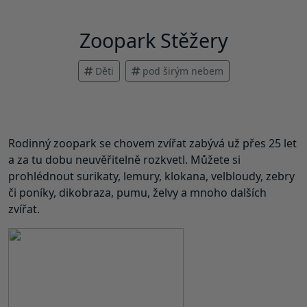
Zoopark Stěžery
Děti
pod širým nebem
Rodinný zoopark se chovem zvířat zabývá už přes 25 let
a za tu dobu neuvěřitelně rozkvetl. Můžete si
prohlédnout surikaty, lemury, klokana, velbloudy, zebry
či poníky, dikobraza, pumu, želvy a mnoho dalších
zvířat.