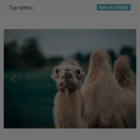
Typ výletu
Kam za zvířátky
Předchozí
Další