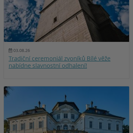
03.08.26
Tradiční ceremoniál zvoníků Bílé věže
nabídne slavnostní odhalení!