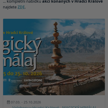
... kompletní nabídku
akcí konaných v Hradci Králové
najdete
ZDE
.
07.03. - 25.10.2026
Velehory v Hradci Králové - MAGICKÝ HIMÁLAJ