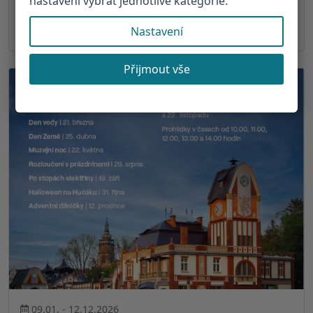
nastavení vybrat jednotlivé kategorie.
Noční prohlídky na Bílé věži
Bílá věž - Hradec Králové
Nastavení
Přijmout vše
09.01. - 12.12.2026