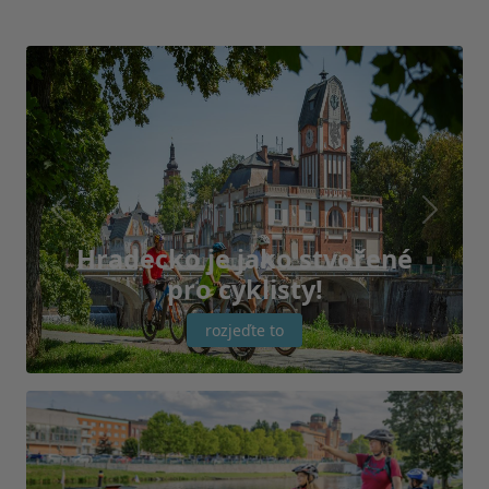
Previous
Next
Hradecko je jako stvořené
pro cyklisty!
rozjeďte to