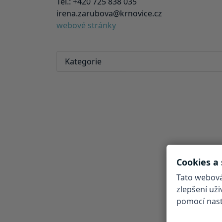
Tel.: +420 725 838 035
irena.zarubova@krnovice.cz
webové stránky
Kategorie
Cookies a
Tato webová
zlepšení už
pomocí nasta