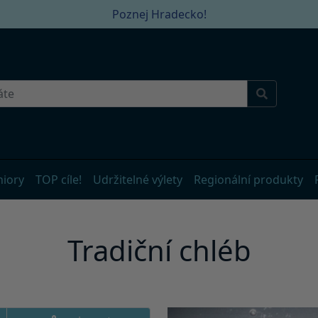
Poznej Hradecko!
niory
TOP cíle!
Udržitelné výlety
Regionální produkty
Tradiční chléb