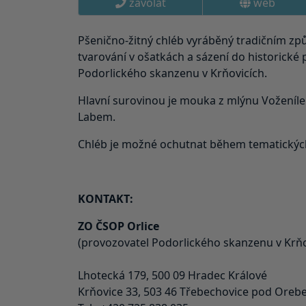
zavolat
web
Pšenično-žitný chléb vyráběný tradičním z
tvarování v ošatkách a sázení do historické 
Podorlického skanzenu v Krňovicích.
Hlavní surovinou je mouka z mlýnu Voženíle
Labem.
Chléb je možné ochutnat během tematických
KONTAKT:
ZO ČSOP Orlice
(provozovatel Podorlického skanzenu v Krňo
Lhotecká 179, 500 09 Hradec Králové
Krňovice 33, 503 46 Třebechovice pod Oreb