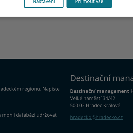
Nastavení
Přijmout vše
Destinační man
Hradeckém regionu. Napište
Destinační management 
Velké náměstí 34/42
500 03 Hradec Králové
m mohli databázi udržovat
hradecko@hradecko.cz