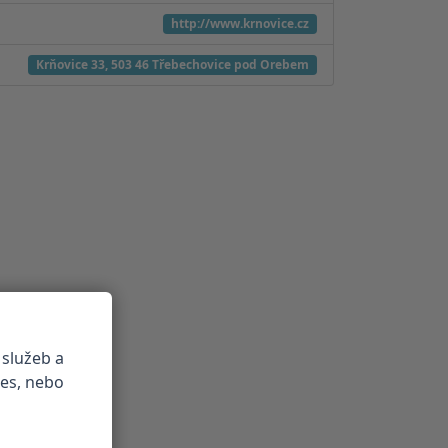
http://www.krnovice.cz
Krňovice 33, 503 46 Třebechovice pod Orebem
 služeb a
ies, nebo