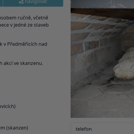
navigovat
působem ručně, včetně
pece v jedné ze staveb
k v Předměřicích nad
Předchozí
 akcí ve skanzenu.
vicích)
em (skanzen)
telefon