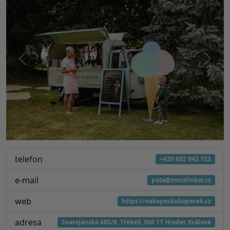
Předchozí
Další
telefon
+420 602 942 723
e-mail
pata@zmrzlinkar.cz
web
https://nakopeckukopecek.cz
adresa
Svatojánská 685/8, Třebeš, 500 11 Hradec Králové