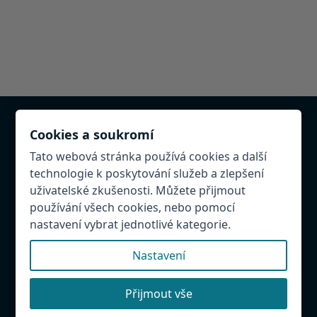
Cookies a soukromí
Chcete být v databázi?
Tato webová stránka používá cookies a další
Provozujete atrakci, restauraci, penzion v
technologie k poskytování služeb a zlepšení
Hradeckém regionu. Napište nám! Rádi Vás přidáme
uživatelské zkušenosti. Můžete přijmout
do databáze.
používání všech cookies, nebo pomocí
nastavení vybrat jednotlivé kategorie.
Našli jste chybu?
Budeme rádi, když nám ji napíšete, abychom mohli
Nastavení
databázi udržovat aktuální.
Přijmout vše