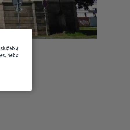
 služeb a
ies, nebo