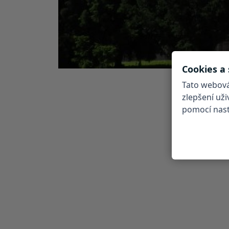
Cookies a
Tato webová
zlepšení už
pomocí nasta