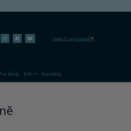
Select Language
▼
Pro školy
Info
Kontakty
áně