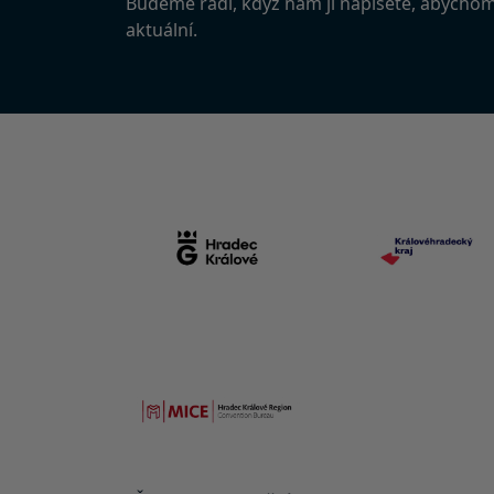
Budeme rádi, když nám ji napíšete, abycho
aktuální.