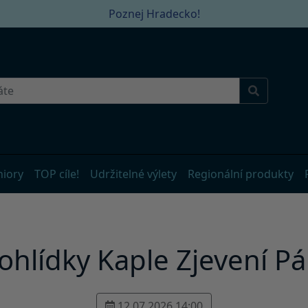
Poznej Hradecko!
niory
TOP cíle!
Udržitelné výlety
Regionální produkty
ohlídky Kaple Zjevení P
12.07.2026 14:00