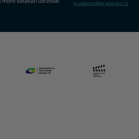
m mohli databázi udržovat
hradecko@hradecko.cz