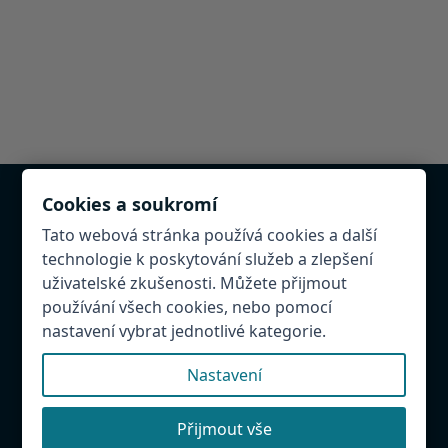
Cookies a soukromí
Chcete být v databázi?
Tato webová stránka používá cookies a další
technologie k poskytování služeb a zlepšení
Provozujete atrakci, restauraci, penzion v
uživatelské zkušenosti. Můžete přijmout
Hradeckém regionu. Napište nám! Rádi Vás přidáme
používání všech cookies, nebo pomocí
do databáze.
nastavení vybrat jednotlivé kategorie.
Našli jste chybu?
Budeme rádi, když nám ji napíšete, abychom mohli
Nastavení
databázi udržovat aktuální.
Přijmout vše