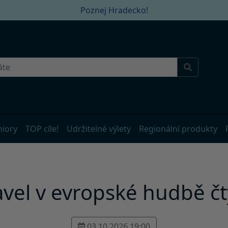
Poznej Hradecko!
niory
TOP cíle!
Udržitelné výlety
Regionální produkty
avel v evropské hudbě čty
03.10.2026 19:00