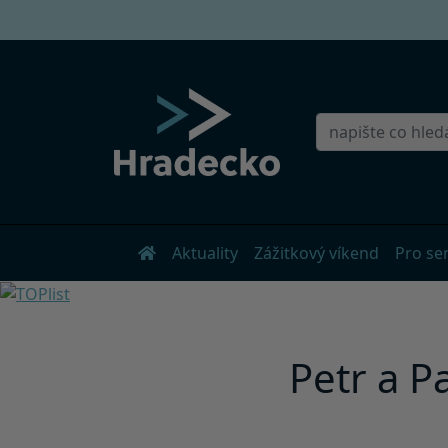
Aktuality
Zážitkový víkend
Pro se
Petr a P