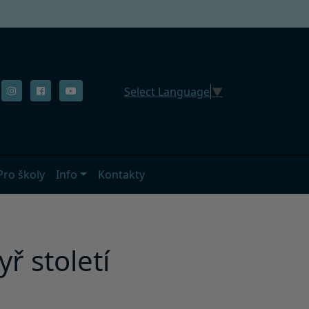
Select Language
▼
Pro školy
Info
Kontakty
ř století