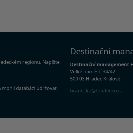
Destinační man
Hradeckém regionu. Napište
Destinační management 
Velké náměstí 34/42
500 03 Hradec Králové
m mohli databázi udržovat
hradecko@hradecko.cz