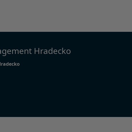
agement Hradecko
Hradecko