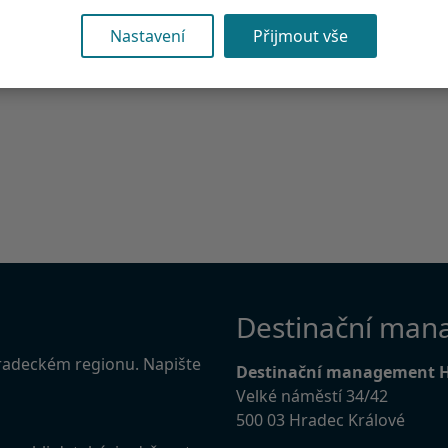
Nastavení
Přijmout vše
Destinační man
Hradeckém regionu. Napište
Destinační management 
Velké náměstí 34/42
500 03 Hradec Králové