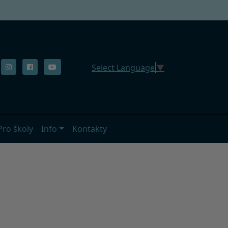
Select Language
▼
Pro školy
Info
Kontakty