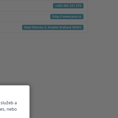
+420 495 221 375
http://www.pno.cz
Nad Oborou 5, Hradec Králové 50341
 služeb a
ies, nebo