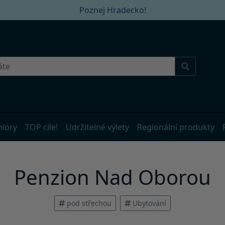
Poznej Hradecko!
niory
TOP cíle!
Udržitelné výlety
Regionální produkty
Penzion Nad Oborou
pod střechou
Ubytování