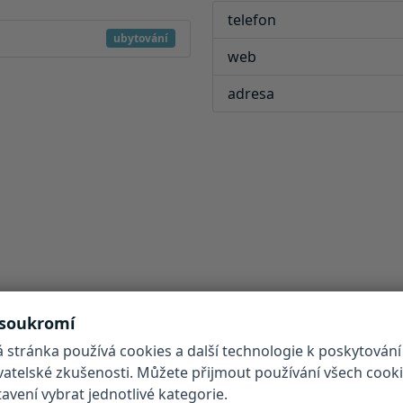
telefon
ubytování
web
adresa
 soukromí
 stránka používá cookies a další technologie k poskytování
ivatelské zkušenosti. Můžete přijmout používání všech cook
vení vybrat jednotlivé kategorie.