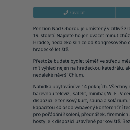
zavolat
Penzion Nad Oborou je umístěný v citlivě z
19. století. Najdete ho jen dvacet minut chů
Hradce, nedaleko silnice od Kongresového 
hradecké letiště.
Přestože budete bydlet téměř ve středu mě
mít výhled nejen na hradeckou katedrálu, ale
nedaleké návrší Chlum.
Nabídka ubytování ve 14 pokojích. Všechny ma
barevnou televizi, satelit, minibar, Wi-Fi. V c
dispozici je tenisový kurt, sauna a solárium. 
kapacitou 40 osob vybavený konferenční tec
pro pořádání školení, přednášek, firemních a
hosty je k dispozici uzavřené parkoviště. Be