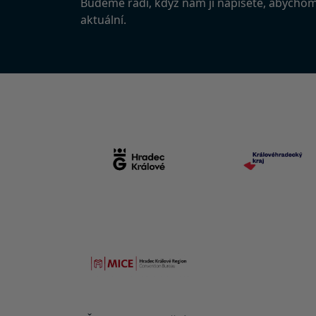
Budeme rádi, když nám ji napíšete, abycho
aktuální.