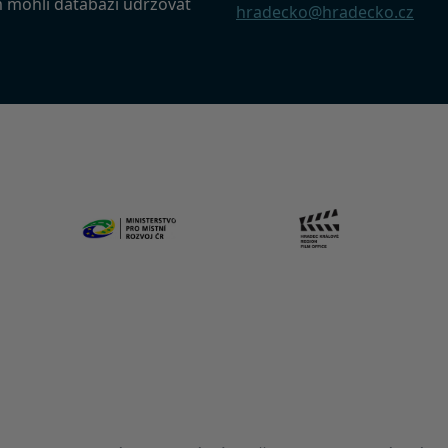
m mohli databázi udržovat
hradecko@hradecko.cz