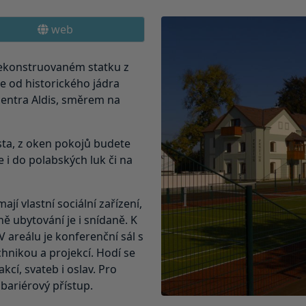
web
rekonstruovaném statku z
ze od historického jádra
centra Aldis, směrem na
sta, z oken pokojů budete
 i do polabských luk či na
jí vlastní sociální zařízení,
eně ubytování je i snídaně. K
V areálu je konferenční sál s
hnikou a projekcí. Hodí se
kcí, svateb i oslav. Pro
zbariérový přístup.