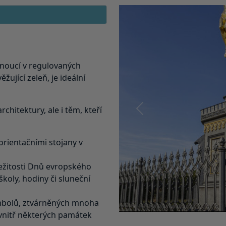
ynoucí v regulovaných
žující zeleň, je ideální
hitektury, ale i těm, kteří
Předchozí
orientačními stojany v
ežitosti Dnů evropského
školy, hodiny či sluneční
mbolů, ztvárněných mnoha
vnitř některých památek