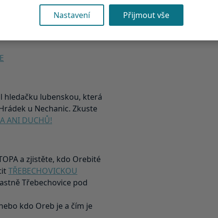
Nastavení
Přijmout vše
vavějších bitev 19. století
 areál bojiště, tajuplný les
E
l hledačku lubenskou, která
rádek u Nechanic. Zkuste
A ANI DUCHŮ!
TOPA a zjistěte, kdo Orebité
tit
TŘEBECHOVICKOU
vlastně Třebechovice pod
nebo kdo Oreb je a čím je