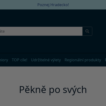
Poznej Hradecko!
niory
TOP cíle!
Udržitelné výlety
Regionální produkty
Pěkně po svých