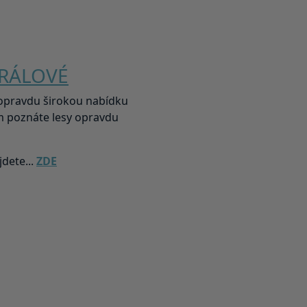
KRÁLOVÉ
y opravdu širokou nabídku
im poznáte lesy opravdu
dete...
ZDE