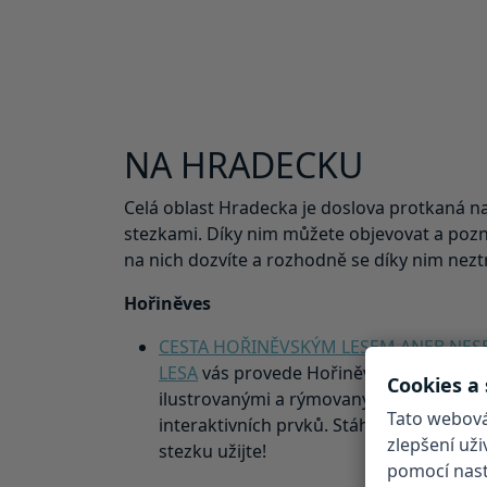
NA HRADECKU
Celá oblast Hradecka je doslova protkaná n
stezkami. Díky nim můžete objevovat a poz
na nich dozvíte a rozhodně se díky nim neztr
Hořiněves
CESTA HOŘINĚVSKÝM LESEM ANEB NES
LESA
vás provede Hořiněvskou bažantnic
Cookies a
ilustrovanými a rýmovanými naučnými 
Tato webová
interaktivních prvků. Stáhněte si vše p
zlepšení už
stezku užijte!
pomocí nasta