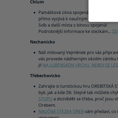
Chlum
Památková zóna spojená s jednou z nejkr
přímo vyzývá k naučným trasám. Poznejte
Svíb a další místa s bitvou spojená!
Podrobnější informace ke stezkám...
ZD
Nechanicko
Náš milovaný Vejměnek pro vás připravi
vás provede nádherným okolím zámku H
ji!
NA LUBENSKÉM VRCHU, NEBOJ SE LES
Třebechovicko
Zahrajte si turistickou hru OREBITSKÁ S
byli, jak a kde žili. Stejně tak můžete chy
STOPU
a dozvědět se třeba, proč jsou 
Orebem.
NAUČNÁ STEZKA OREB
vám předaví, co 
významný