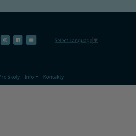
Select Language
▼
Pro školy
Info
Kontakty