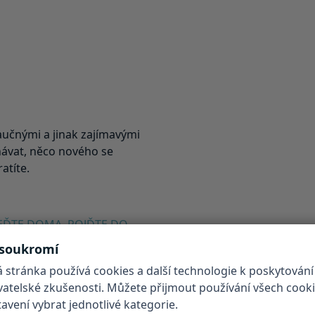
aučnými a jinak zajímavými
návat, něco nového se
atíte.
EĎTE DOMA, POJĎTE DO
í. Stezka je tvořena
 soukromí
tabulemi a spoustou
 stránka používá cookies a další technologie k poskytování
otřebné a jednoduše si
ivatelské zkušenosti. Můžete přijmout používání všech cook
vení vybrat jednotlivé kategorie.