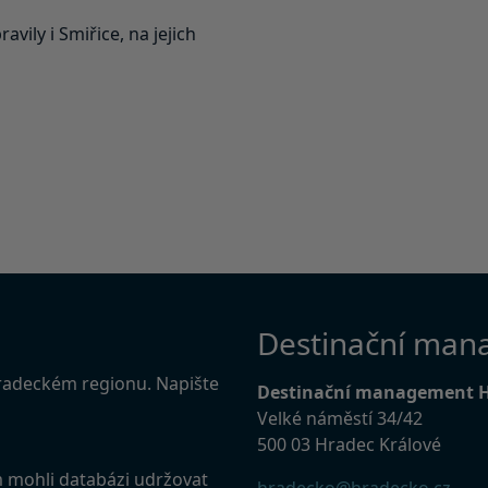
avily i Smiřice, na jejich
Destinační man
Hradeckém regionu. Napište
Destinační management 
Velké náměstí 34/42
500 03 Hradec Králové
m mohli databázi udržovat