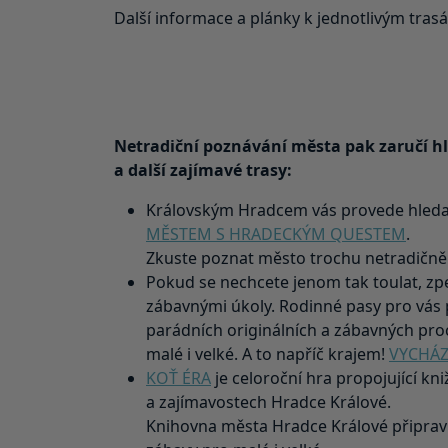
Další informace a plánky k jednotlivým trasá
Netradiční poznávání města pak zaručí hl
a další zajímavé trasy:
Královským Hradcem vás provede hled
MĚSTEM S HRADECKÝM QUESTEM
.
Zkuste poznat město trochu netradičně
Pokud se nechcete jenom tak toulat, zp
zábavnými úkoly. Rodinné pasy pro vás p
parádních originálních a zábavných pro
malé i velké. A to napříč krajem!
VYCHÁZ
KOŤ ÉRA
je celoroční hra propojující kni
a zajímavostech Hradce Králové.
Knihovna města Hradce Králové připravi