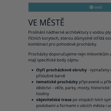
web
VE MĚSTĚ
Prolínání nádherné architektury s vodou pl
říčních korytech, kterou důmyslně střídá osvě
kombinací pro pohodové procházky.
Procházky doporučujeme nejn milovníkům arc
mají specifické body zájmu
čtyři procházkové okruhy
- vyznačeny 
příslušné barvě
tematické procházky
připravené u příl
dědictví – věže, parky, mosty, historické 
hodiny
objevitelská trasa
po stopách lvích sy
podobami a formami v ulicích města i u