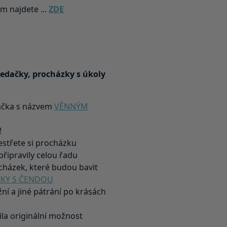
m najdete ...
ZDE
edačky, procházky s úkoly
ačka s názvem
VĚNNÝM
!
estřete si procházku
řipravily celou řadu
cházek, které budou bavit
KY S ČENDOU
žní a jiné pátrání po krásách
la originální možnost