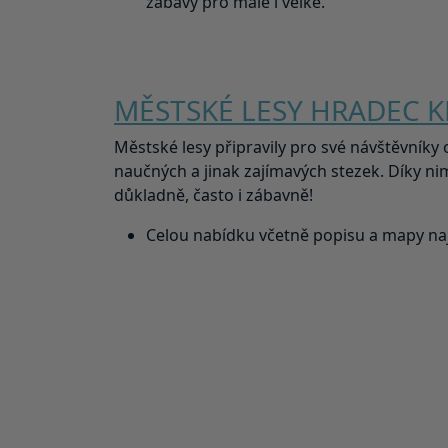
zábavy pro malé i velké.
MĚSTSKÉ LESY HRADEC 
Městské lesy připravily pro své návštěvník
naučných a jinak zajímavých stezek. Díky n
důkladně, často i zábavně!
Celou nabídku včetně popisu a mapy naj