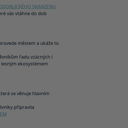
PODORLICKÉHO SKANZENU
ré vás vtáhne do dob
provede městem a ukáže to
ěvníkům řadu vzácných i
 s lesným ekosystémem
 která se věnuje hlavním
vníky připravila
KEM