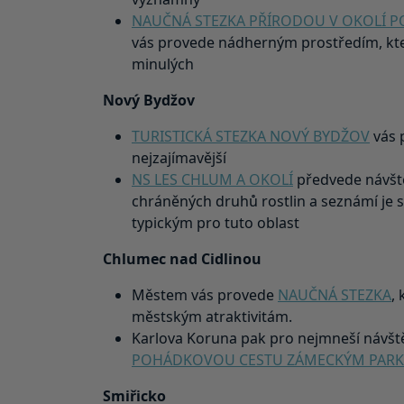
NAUČNÁ STEZKA PŘÍRODOU V OKOLÍ 
vás provede nádherným prostředím, kte
minulých
Nový Bydžov
TURISTICKÁ STEZKA NOVÝ BYDŽOV
vás 
nejzajímavější
NS LES CHLUM A OKOLÍ
předvede návšt
chráněných druhů rostlin a seznámí je
typickým pro tuto oblast
Chlumec nad Cidlinou
Městem vás provede
NAUČNÁ STEZKA
,
městským atraktivitám.
Karlova Koruna pak pro nejmneší návště
POHÁDKOVOU CESTU ZÁMECKÝM PAR
Smiřicko