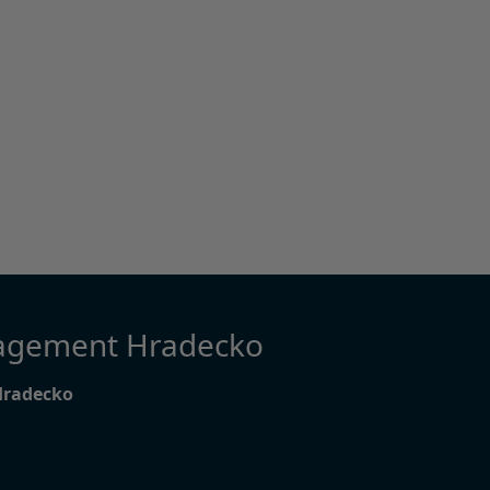
agement Hradecko
Hradecko