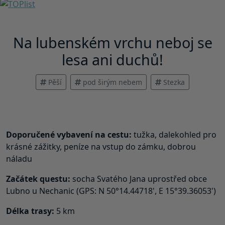
Na lubenském vrchu neboj se
lesa ani duchů!
Pěší
pod širým nebem
Stezka
Doporučené vybavení na cestu:
tužka, dalekohled pro
krásné zážitky, peníze na vstup do zámku, dobrou
náladu
Začátek questu:
socha Svatého Jana uprostřed obce
Lubno u Nechanic (GPS: N 50°14.44718', E 15°39.36053')
Délka trasy:
5 km