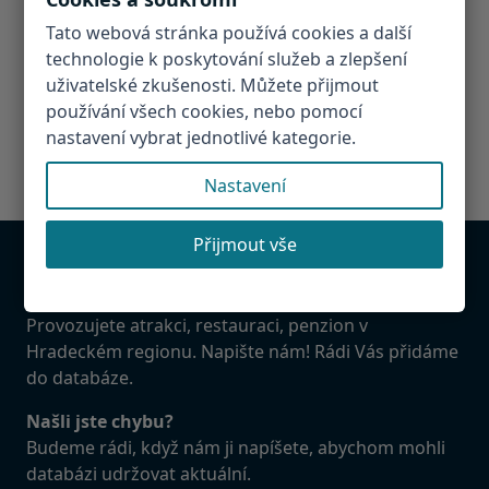
Tato webová stránka používá cookies a další
technologie k poskytování služeb a zlepšení
uživatelské zkušenosti. Můžete přijmout
používání všech cookies, nebo pomocí
nastavení vybrat jednotlivé kategorie.
Nastavení
Přijmout vše
Chcete být v databázi?
Provozujete atrakci, restauraci, penzion v
Hradeckém regionu. Napište nám! Rádi Vás přidáme
do databáze.
Našli jste chybu?
Budeme rádi, když nám ji napíšete, abychom mohli
databázi udržovat aktuální.