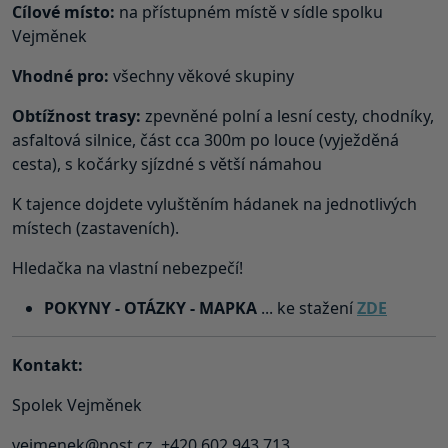
Cílové místo:
na přístupném místě v sídle spolku
Vejměnek
Vhodné pro:
všechny věkové skupiny
Obtížnost trasy:
zpevněné polní a lesní cesty, chodníky,
asfaltová silnice, část cca 300m po louce (vyježděná
cesta), s kočárky sjízdné s větší námahou
K tajence dojdete vyluštěním hádanek na jednotlivých
místech (zastaveních).
Hledačka na vlastní nebezpečí!
POKYNY - OTÁZKY - MAPKA
... ke stažení
ZDE
Kontakt:
Spolek Vejměnek
vejmenek@post.cz, +420 602 943 713