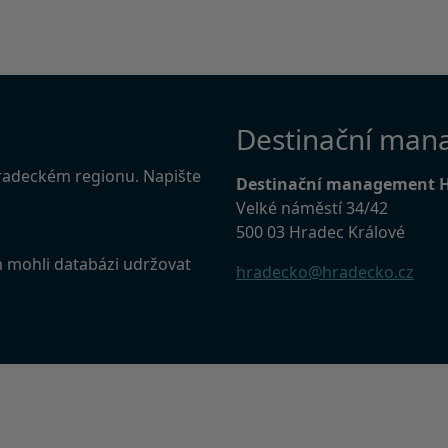
Destinační man
Hradeckém regionu. Napište
Destinační management 
Velké náměstí 34/42
500 03 Hradec Králové
m mohli databázi udržovat
hradecko@hradecko.cz