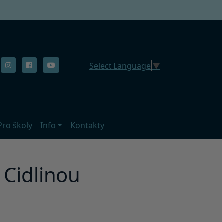
Select Language
▼
Pro školy
Info
Kontakty
 Cidlinou