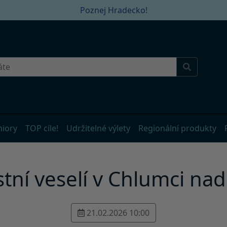
Poznej Hradecko!
niory
TOP cíle!
Udržitelné výlety
Regionální produkty
ní veselí v Chlumci nad
21.02.2026 10:00