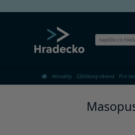
Aktuality
Zážitkový víkend
Pro se
Masopust