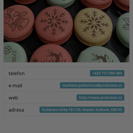
Předchozí
Další
telefon
+420 777 099 494
e-mail
marketa.paikertova@pinkroses.cz
web
http://www.pinkroses.cz
adresa
Gočárova třída 761/20, Hradec Králové, 500 02