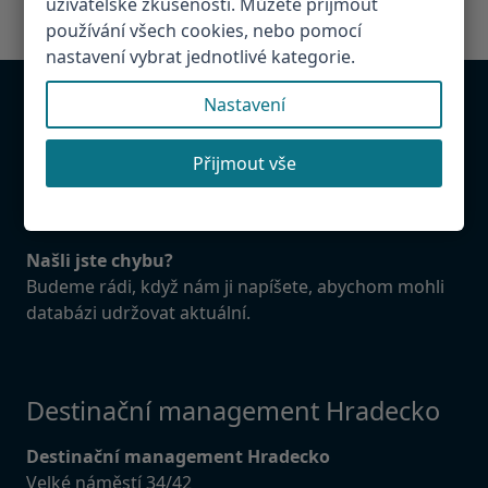
uživatelské zkušenosti. Můžete přijmout
používání všech cookies, nebo pomocí
nastavení vybrat jednotlivé kategorie.
Nastavení
Chcete být v databázi?
Přijmout vše
Provozujete atrakci, restauraci, penzion v
Hradeckém regionu. Napište nám! Rádi Vás přidáme
do databáze.
Našli jste chybu?
Budeme rádi, když nám ji napíšete, abychom mohli
databázi udržovat aktuální.
Destinační management Hradecko
Destinační management Hradecko
Velké náměstí 34/42