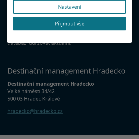
Provozujete atrakci, restauraci, penzion v
Nastavení
Hradeckém regionu. Napište nám! Rádi Vás přidáme
do databáze.
Přijmout vše
Našli jste chybu?
Budeme rádi, když nám ji napíšete, abychom mohli
databázi udržovat aktuální.
Destinační management Hradecko
Destinační management Hradecko
Velké náměstí 34/42
500 03 Hradec Králové
hradecko@hradecko.cz