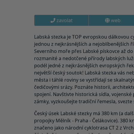
zavolat
web
Labská stezka je TOP evropskou dálkovou c
jednou z nejkrásnějších a nejoblíbenějších ř
Severního moře přes Labské pískovce až do 
rozmanité a nedotčené přírody labských lužn
podél jedné z nejkrásnějších evropských řek
největší český soutok! Labská stezka vás ne
města i táhlé roviny se vystřídají se skalnat
čedičovými srázy. Poznáte historii, architek
spojení. Navštivte historická sídla, vojenské
zámky, vyzkoušejte tradiční řemesla, svezte 
Český úsek Labské stezky má 380 km (a další
propojky Mělník - Praha - Čelákovice). 380 k
značeno jako národní cyklotrasa CT 2 z Vrch