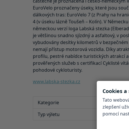
částečně je proznačena i česko-německým 
EuroVelo proznačeny úseky, které jsou součá
dálkových tras: EuroVelo 7 (z Prahy na hran
4 (v úseku lázně Toušeň – Kolín). V Německu
německou verzí loga Labská stezka (Elbera
je většinou snadno sjízdný a asfaltový, v pos
vybudovány desítky kilometrů v bezpečném 
nemají přístup motorová vozidla. Díky atra
profilu, pestré nabídce turistických atrakcí
prověřených služeb s certifikací Cyklisté vít
pohodové cykloturisty.
www.labska-stezka.cz
Cookies a
Tato webová
Kategorie
zlepšení už
pomocí nasta
Typ výletu