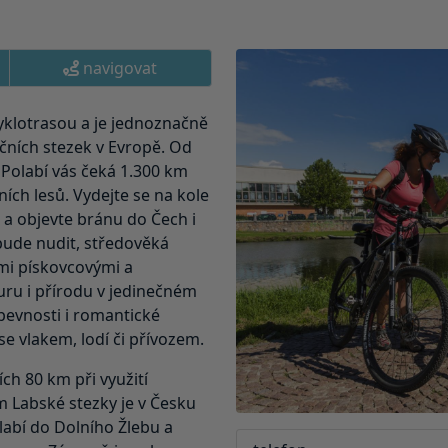
navigovat
yklotrasou a je jednoznačně
íčních stezek v Evropě. Od
Polabí vás čeká 1.300 km
ích lesů. Vydejte se na kole
 a objevte bránu do Čech i
bude nudit, středověká
ými pískovcovými a
turu i přírodu v jedinečném
 pevnosti i romantické
se vlakem, lodí či přívozem.
ch 80 km při využití
m Labské stezky je v Česku
labí do Dolního Žlebu a