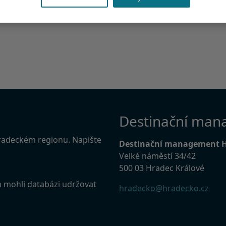
Destinační man
Hradeckém regionu. Napište
Destinační management 
Velké náměstí 34/42
500 03 Hradec Králové
m mohli databázi udržovat
hradecko@hradecko.cz