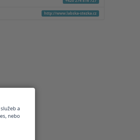
+420 274 816 727
http://www.labska-stezka.cz
 služeb a
ies, nebo