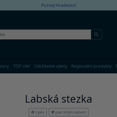
Poznej Hradecko!
niory
TOP cíle!
Udržitelné výlety
Regionální produkty
Labská stezka
Cyklo
pod širým nebem