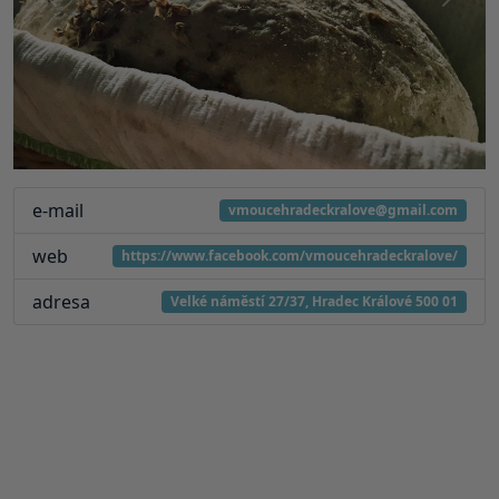
Předchozí
Další
e-mail
vmoucehradeckralove@gmail.com
web
https://www.facebook.com/vmoucehradeckralove/
adresa
Velké náměstí 27/37, Hradec Králové 500 01