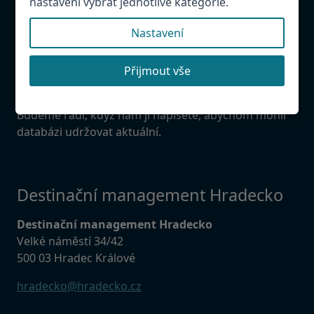
nastavení vybrat jednotlivé kategorie.
Chcete být v databázi?
Nastavení
Provozujete atrakci, restauraci, penzion v
Hradeckém regionu. Napište nám! Rádi Vás přidáme
do databáze.
Přijmout vše
Našli jste chybu?
Budeme rádi, když nám ji napíšete, abychom mohli
databázi udržovat aktuální.
Destinační management Hradecko
Destinační management Hradecko
Velké náměstí 34/42
500 03 Hradec Králové
hradecko@hradecko.cz