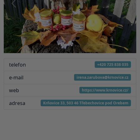
Předchozí
Další
telefon
+420 725 838 035
e-mail
irena.zarubova@krnovice.cz
web
https://www.krnovice.cz/
adresa
Krňovice 33, 503 46 Třebechovice pod Orebem