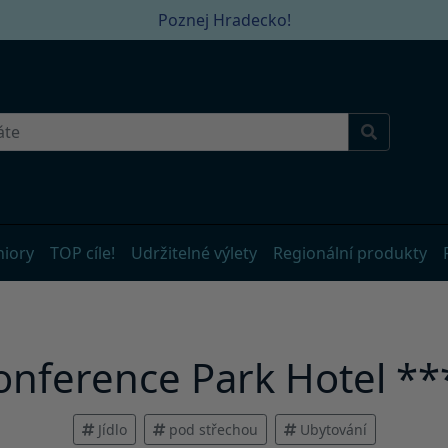
Poznej Hradecko!
niory
TOP cíle!
Udržitelné výlety
Regionální produkty
onference Park Hotel **
Jídlo
pod střechou
Ubytování