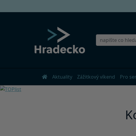
Aktuality
Zážitkový víkend
Pro se
K