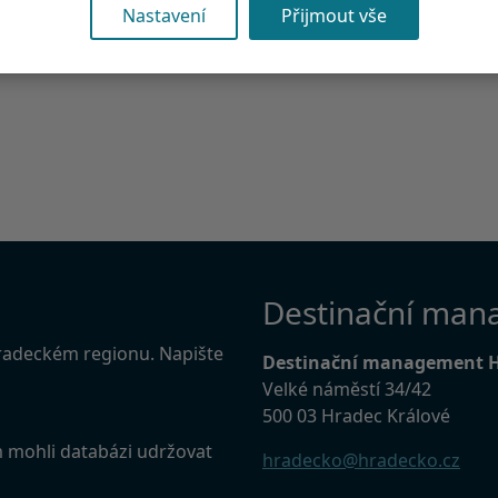
Nastavení
Přijmout vše
Destinační man
Hradeckém regionu. Napište
Destinační management 
Velké náměstí 34/42
500 03 Hradec Králové
m mohli databázi udržovat
hradecko@hradecko.cz