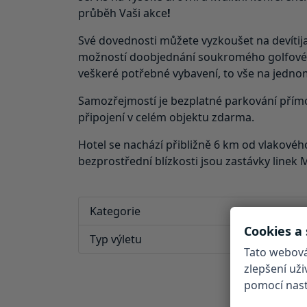
průběh Vaši akce
!
Své dovednosti můžete vyzkoušet na devíti
možností doobjednání soukromého golfového
veškeré potřebné vybavení, to vše na jedno
Samozřejmostí je bezplatné parkování přím
připojení v celém objektu zdarma.
Hotel se nachází přibližně 6 km od vlakovéh
bezprostřední blízkosti jsou zastávky linek
Kategorie
Cookies a
Typ výletu
Tato webová
zlepšení už
pomocí nasta