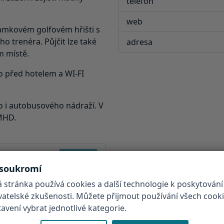
telefon
web
jamkovém golfovém hřišti s
 trenéra. Půjčit lze také
adresa
m místě.
o před hotelem a WI-FI
o i autobusového nádraží. V
 MHD.
ubytování
 soukromí
... další zajímavá místa
 stránka používá cookies a další technologie k poskytování
ivatelské zkušenosti. Můžete přijmout používání všech cook
vení vybrat jednotlivé kategorie.