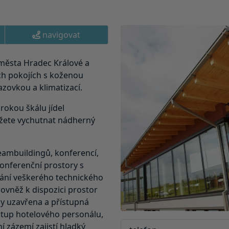
navigovat
 města Hradec Králové a
ch pokojích s koženou
azovkou a klimatizací.
irokou škálu jídel
ůžete vychutnat nádherný
teambuildingů, konferencí,
 konferenční prostory s
ání veškerého technického
rovněž k dispozici prostor
by uzavřena a přístupná
ístup hotelového personálu,
í zázemí zajistí hladký