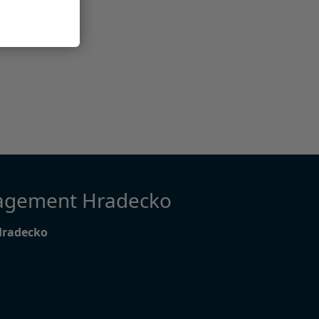
agement Hradecko
Hradecko