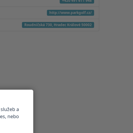
+420 491 611 948
http://www.parkgolf.cz/
Roudničská 730, Hradec Králové 50002
 služeb a
ies, nebo