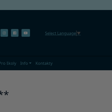
Select Language
▼
Pro školy
Info
Kontakty
**