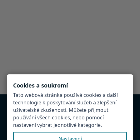
Cookies a soukromí
Tato webová stránka používá cookies a další
technologie k poskytování služeb a zlepšení
uživatelské zkušenosti. Můžete přijmout
Chcete být v databázi?
používání všech cookies, nebo pomocí
Provozujete atrakci, restauraci, penzion v
nastavení vybrat jednotlivé kategorie.
Hradeckém regionu. Napište nám! Rádi Vás přidáme
Nastavení
do databáze.