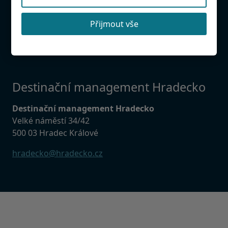
Našli jste chybu?
Přijmout vše
Budeme rádi, když nám ji napíšete, abychom mohli
databázi udržovat aktuální.
Destinační management Hradecko
Destinační management Hradecko
Velké náměstí 34/42
500 03 Hradec Králové
hradecko@hradecko.cz