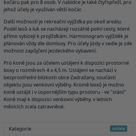
kočáru pak pro 8 osob. V nabídce je také čtyřspřeží, pro
jehož účely je využíván větší kočár.
Další možností je rekreační vyjížďka po okolí areálu.
Podél lesů a luk se nacházejí rozsáhlé polní cesty, které
přímo vybízejí k projížďkám. Harmonogram vyjížděk je
plánován vždy dle domluvy. Pro účely jízdy v sedle je zde
možnost zapůjčení jezdeckého vybavení.
Pro koně jsou za účelem ustájení k dispozici prostorné
boxy o rozměrech 4 x 4,5 m. Ustájení se nachází v
bezprostřední blízkosti obce Zadražany, součástí
objektu jsou venkovní výběhy. Kromě boxů je možno
koně ustájit i v úspornějším typu prostoru - ve "stání"
Koně mají k dispozici venkovní výběhy, v letních
měsících zcela zatravněné.
Kategorie
zvířata