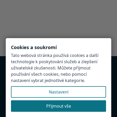
Cookies a soukromí
Tato webová stránka používá cookies a další
technologie k poskytování služeb a zlepšení
uživatelské zkušenosti. Můžete přijmout
Chcete být v databázi?
používání všech cookies, nebo pomocí
nastavení vybrat jednotlivé kategorie.
Provozujete atrakci, restauraci, penzion v
Hradeckém regionu. Napište nám! Rádi Vás přidáme
Nastavení
do databáze.
Našli jste chybu?
Přijmout vše
Budeme rádi, když nám ji napíšete, abychom mohli
databázi udržovat aktuální.