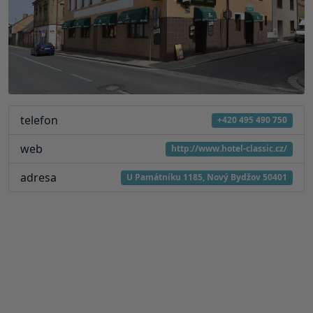
telefon
+420 495 490 750
web
http://www.hotel-classic.cz/
adresa
U Památníku 1185, Nový Bydžov 50401