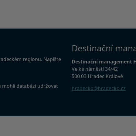
Destinační man
Hradeckém regionu. Napište
Destinační management 
Velké náměstí 34/42
500 03 Hradec Králové
m mohli databázi udržovat
hradecko@hradecko.cz