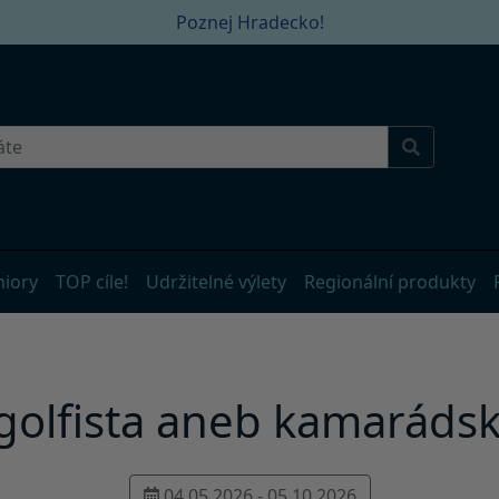
Poznej Hradecko!
niory
TOP cíle!
Udržitelné výlety
Regionální produkty
egolfista aneb kamarádsk
04.05.2026 - 05.10.2026