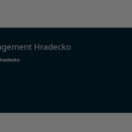
agement Hradecko
Hradecko