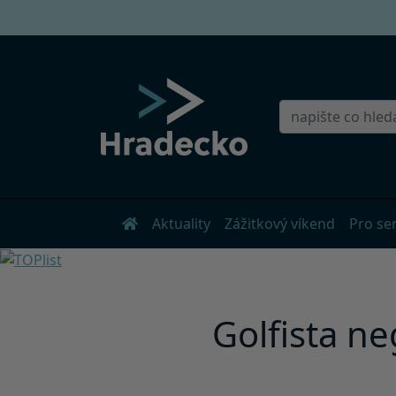
Aktuality
Zážitkový víkend
Pro se
Golfista n