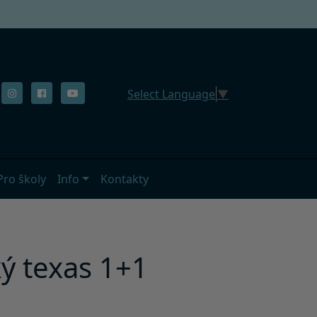
Select Language
▼
Pro školy
Info
Kontakty
ý texas 1+1