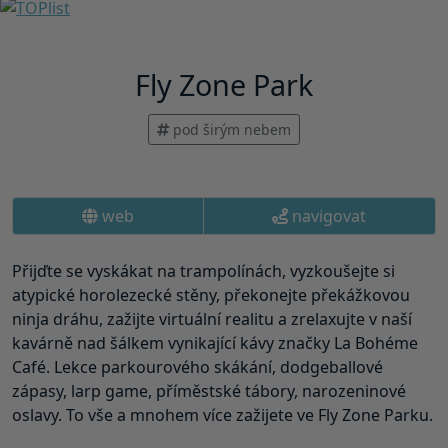
Fly Zone Park
pod širým nebem
web
navigovat
Přijďte se vyskákat na trampolínách, vyzkoušejte si
atypické horolezecké stěny, překonejte překážkovou
ninja dráhu, zažijte virtuální realitu a zrelaxujte v naší
kavárně nad šálkem vynikající kávy značky La Bohéme
Café. Lekce parkourového skákání, dodgeballové
zápasy, larp game, příměstské tábory, narozeninové
oslavy. To vše a mnohem více zažijete ve Fly Zone Parku.