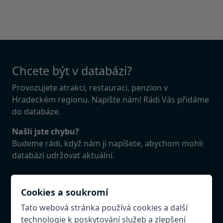
Chcete být v databázi?
Provozujete atrakci, restauraci, penzion v
Hradeckém regionu. Napište nám! Rádi Vás přidáme
do databáze.
Našli jste chybu?
Budeme rádi, když nám ji napíšete, abychom mohli
databázi udržovat aktuální.
Cookies a soukromí
Destinační management Hradecko
Tato webová stránka používá cookies a další
technologie k poskytování služeb a zlepšení
Destinační management Hradecko