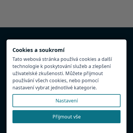
Chcete být v databázi?
Cookies a soukromí
Provozujete atrakci, restauraci, penzion v
Tato webová stránka používá cookies a další
Hradeckém regionu. Napište nám! Rádi Vás přidáme
technologie k poskytování služeb a zlepšení
do databáze.
uživatelské zkušenosti. Můžete přijmout
používání všech cookies, nebo pomocí
Našli jste chybu?
nastavení vybrat jednotlivé kategorie.
Budeme rádi, když nám ji napíšete, abychom mohli
databázi udržovat aktuální.
Nastavení
Přijmout vše
Destinační management Hradecko