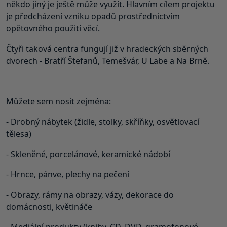
někdo jiný je ještě může využít. Hlavním cílem projektu
je předcházení vzniku opadů prostřednictvím
opětovného použití věcí.
Čtyři taková centra fungují již v hradeckých sběrných
dvorech - Bratří Štefanů, Temešvár, U Labe a Na Brně.
Můžete sem nosit zejména:
- Drobný nábytek (židle, stolky, skříňky, osvětlovací
tělesa)
- Skleněné, porcelánové, keramické nádobí
- Hrnce, pánve, plechy na pečení
- Obrazy, rámy na obrazy, vázy, dekorace do
domácnosti, květináče
- Mediální produkty (knihy, CD, DVD, gramofonové