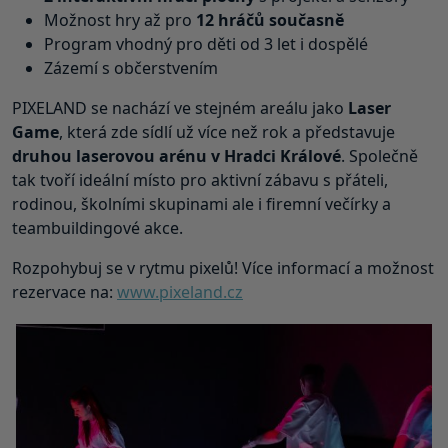
Možnost hry až pro
12 hráčů současně
Program vhodný pro děti od 3 let i dospělé
Zázemí s občerstvením
PIXELAND se nachází ve stejném areálu jako
Laser
Game
, která zde sídlí už více než rok a představuje
druhou laserovou arénu v Hradci Králové
. Společně
tak tvoří ideální místo pro aktivní zábavu s přáteli,
rodinou, školními skupinami ale i firemní večírky a
teambuildingové akce.
Rozpohybuj se v rytmu pixelů! Více informací a možnost
rezervace na:
www.pixeland.cz