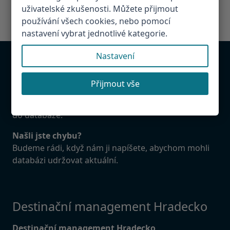
uživatelské zkušenosti. Můžete přijmout
používání všech cookies, nebo pomocí
nastavení vybrat jednotlivé kategorie.
Nastavení
Chcete být v databázi?
Přijmout vše
Provozujete atrakci, restauraci, penzion v
Hradeckém regionu. Napište nám! Rádi Vás přidáme
do databáze.
Našli jste chybu?
Budeme rádi, když nám ji napíšete, abychom mohli
databázi udržovat aktuální.
Destinační management Hradecko
Destinační management Hradecko