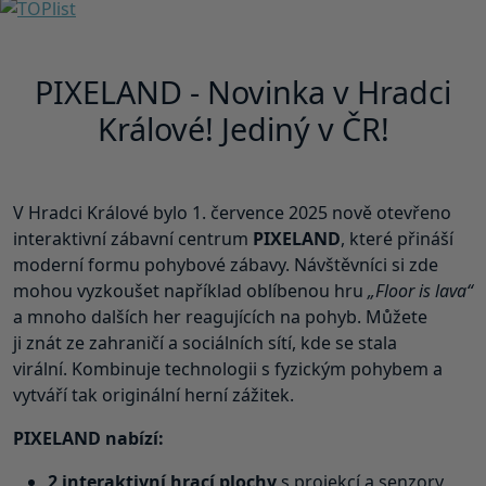
PIXELAND - Novinka v Hradci
Králové! Jediný v ČR!
V Hradci Králové bylo 1. července 2025 nově otevřeno
interaktivní zábavní centrum
PIXELAND
, které přináší
moderní formu pohybové zábavy. Návštěvníci si zde
mohou vyzkoušet například oblíbenou hru
„Floor is lava“
a mnoho dalších her reagujících na pohyb. Můžete
ji znát ze zahraničí a sociálních sítí, kde se stala
virální. Kombinuje technologii s fyzickým pohybem a
vytváří tak originální herní zážitek.
PIXELAND nabízí:
2 interaktivní hrací plochy
s projekcí a senzory