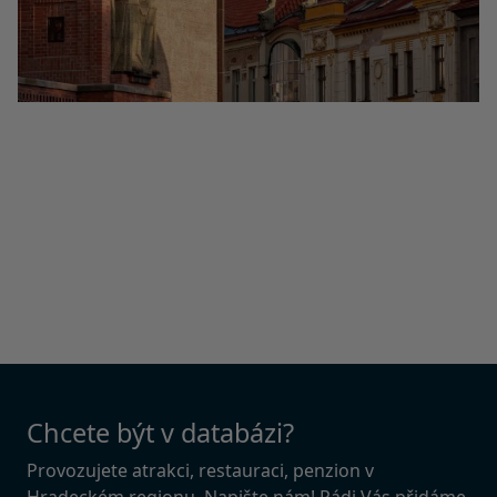
Chcete být v databázi?
Provozujete atrakci, restauraci, penzion v
Hradeckém regionu. Napište nám! Rádi Vás přidáme