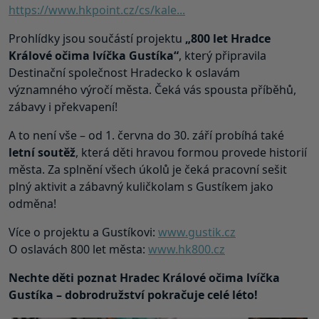
https://www.hkpoint.cz/cs/kale...
Prohlídky jsou součástí projektu
„800 let Hradce
Králové očima lvíčka Gustíka“
, který připravila
Destinační společnost Hradecko k oslavám
významného výročí města. Čeká vás spousta příběhů,
zábavy i překvapení!
A to není vše – od 1. června do 30. září probíhá také
letní soutěž
, která děti hravou formou provede historií
města. Za splnění všech úkolů je čeká pracovní sešit
plný aktivit a zábavný kuličkolam s Gustíkem jako
odměna!
Více o projektu a Gustíkovi:
www.gustik.cz
O oslavách 800 let města:
www.hk800.cz
Nechte děti poznat Hradec Králové očima lvíčka
Gustíka – dobrodružství pokračuje celé léto!