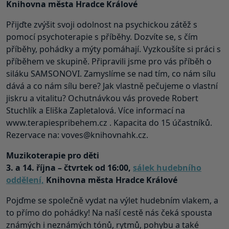
Knihovna města Hradce Králové
Přijďte zvýšit svoji odolnost na psychickou zátěž s
pomocí psychoterapie s příběhy. Dozvíte se, s čím
příběhy, pohádky a mýty pomáhají. Vyzkoušíte si práci s
příběhem ve skupině. Připravili jsme pro vás příběh o
siláku SAMSONOVI. Zamyslíme se nad tím, co nám sílu
dává a co nám sílu bere? Jak vlastně pečujeme o vlastní
jiskru a vitalitu? Ochutnávkou vás provede Robert
Stuchlík a Eliška Zapletalová. Více informací na
www.terapiespribehem.cz . Kapacita do 15 účastníků.
Rezervace na: voves@knihovnahk.cz.
Muzikoterapie pro děti
3. a 14. října – čtvrtek od 16:00,
sálek hudebního
oddělení,
Knihovna města Hradce Králové
Pojďme se společně vydat na výlet hudebním vlakem, a
to přímo do pohádky! Na naší cestě nás čeká spousta
známých i neznámých tónů, rytmů, pohybu a také