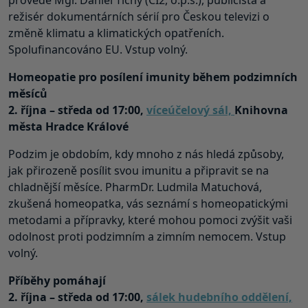
provede Mgr. Daniel Tichý (CI2, o.p.s.), publicista a
režisér dokumentárních sérií pro Českou televizi o
změně klimatu a klimatických opatřeních.
Spolufinancováno EU. Vstup volný.
Homeopatie pro posílení imunity během podzimních
měsíců
2. října – středa od 17:00,
víceúčelový sál,
Knihovna
města Hradce Králové
Podzim je obdobím, kdy mnoho z nás hledá způsoby,
jak přirozeně posílit svou imunitu a připravit se na
chladnější měsíce. PharmDr. Ludmila Matuchová,
zkušená homeopatka, vás seznámí s homeopatickými
metodami a přípravky, které mohou pomoci zvýšit vaši
odolnost proti podzimním a zimním nemocem. Vstup
volný.
Příběhy pomáhají
2. října – středa od 17:00,
sálek hudebního oddělení,