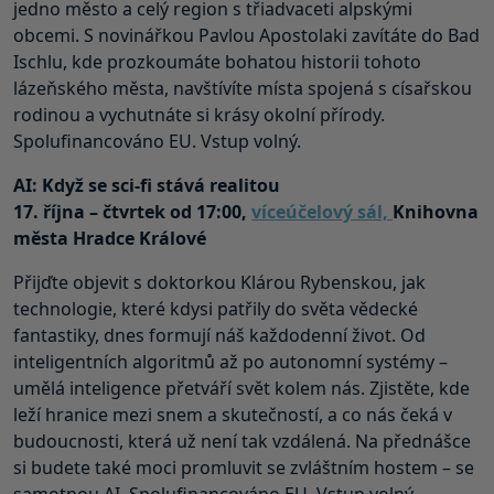
jedno město a celý region s třiadvaceti alpskými
obcemi. S novinářkou Pavlou Apostolaki zavítáte do Bad
Ischlu, kde prozkoumáte bohatou historii tohoto
lázeňského města, navštívíte místa spojená s císařskou
rodinou a vychutnáte si krásy okolní přírody.
Spolufinancováno EU. Vstup volný.
AI: Když se sci-fi stává realitou
17. října – čtvrtek od 17:00,
víceúčelový sál,
Knihovna
města Hradce Králové
Přijďte objevit s doktorkou Klárou Rybenskou, jak
technologie, které kdysi patřily do světa vědecké
fantastiky, dnes formují náš každodenní život. Od
inteligentních algoritmů až po autonomní systémy –
umělá inteligence přetváří svět kolem nás. Zjistěte, kde
leží hranice mezi snem a skutečností, a co nás čeká v
budoucnosti, která už není tak vzdálená. Na přednášce
si budete také moci promluvit se zvláštním hostem – se