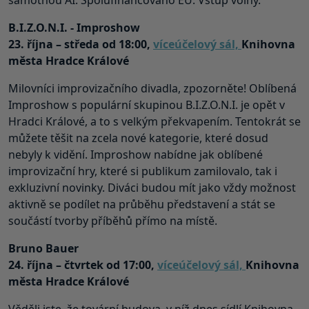
samotnou AI. Spolufinancováno EU. Vstup volný.
B.I.Z.O.N.I. - Improshow
23. října – středa od 18:00,
víceúčelový sál,
Knihovna
města Hradce Králové
Milovníci improvizačního divadla, zpozorněte! Oblíbená
Improshow s populární skupinou B.I.Z.O.N.I. je opět v
Hradci Králové, a to s velkým překvapením. Tentokrát se
můžete těšit na zcela nové kategorie, které dosud
nebyly k vidění. Improshow nabídne jak oblíbené
improvizační hry, které si publikum zamilovalo, tak i
exkluzivní novinky. Diváci budou mít jako vždy možnost
aktivně se podílet na průběhu představení a stát se
součástí tvorby příběhů přímo na místě.
Bruno Bauer
24. října – čtvrtek od 17:00,
víceúčelový sál,
Knihovna
města Hradce Králové