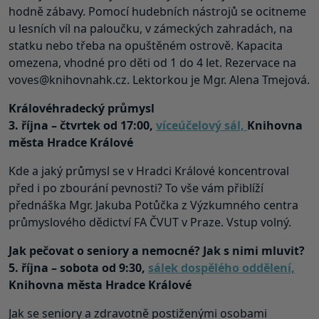
hodně zábavy. Pomocí hudebních nástrojů se ocitneme
u lesních víl na paloučku, v zámeckých zahradách, na
statku nebo třeba na opuštěném ostrově. Kapacita
omezena, vhodné pro děti od 1 do 4 let. Rezervace na
voves@knihovnahk.cz. Lektorkou je Mgr. Alena Tmejová.
Královéhradecký průmysl
3. října – čtvrtek od 17:00,
víceúčelový sál,
Knihovna
města Hradce Králové
Kde a jaký průmysl se v Hradci Králové koncentroval
před i po zbourání pevnosti? To vše vám přiblíží
přednáška Mgr. Jakuba Potůčka z Výzkumného centra
průmyslového dědictví FA ČVUT v Praze. Vstup volný.
Jak pečovat o seniory a nemocné? Jak s nimi mluvit?
5. října – sobota od 9:30,
sálek dospělého oddělení,
Knihovna města Hradce Králové
Jak se seniory a zdravotně postiženými osobami