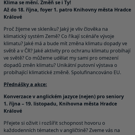
Klima se mění. Změň se i Ty!
Až do 18. října, foyer 1. patro Knihovny města Hradce
Králové
Proč žijeme ve skleníku? Jaký je vliv člověka na
klimatický systém Země? Co říkají scénáře vývoje
klimatu? Jaké má a bude mít změna klimatu dopady ve
světě a v ČR? Jaké aktivity pro ochranu klimatu probíhají
ve světě? Co můžeme udělat my sami pro omezení
dopadů změn klimatu? Unikátní putovní výstava o
probíhající klimatické změně. Spolufinancováno EU.
Přednášky a akce:
Konverzace v anglickém jazyce (nejen) pro seniory
1. října – 19. listopadu, Knihovna města Hradce
Králové
Přejete si oživit i rozšířit schopnost hovoru o
každodenních tématech v angličtině? Zveme vás na