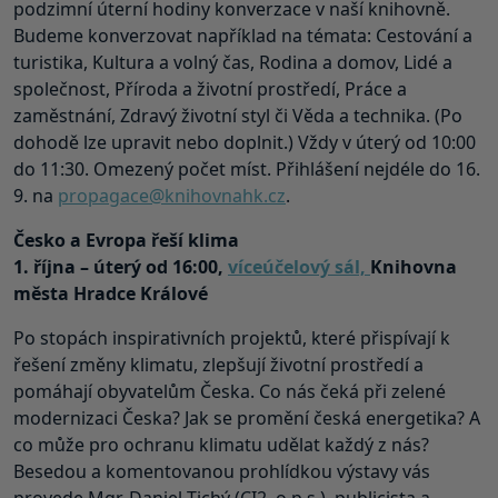
podzimní úterní hodiny konverzace v naší knihovně.
Budeme konverzovat například na témata: Cestování a
turistika, Kultura a volný čas, Rodina a domov, Lidé a
společnost, Příroda a životní prostředí, Práce a
zaměstnání, Zdravý životní styl či Věda a technika. (Po
dohodě lze upravit nebo doplnit.) Vždy v úterý od 10:00
do 11:30. Omezený počet míst. Přihlášení nejdéle do 16.
9. na
propagace@knihovnahk.cz
.
Česko a Evropa řeší klima
1. října – úterý od 16:00,
víceúčelový sál,
Knihovna
města Hradce Králové
Po stopách inspirativních projektů, které přispívají k
řešení změny klimatu, zlepšují životní prostředí a
pomáhají obyvatelům Česka. Co nás čeká při zelené
modernizaci Česka? Jak se promění česká energetika? A
co může pro ochranu klimatu udělat každý z nás?
Besedou a komentovanou prohlídkou výstavy vás