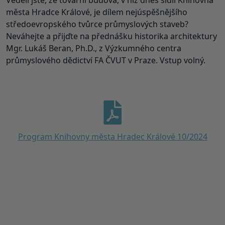
Věděli jste, že tovární budova, v níž dnes sídlí Knihovna
města Hradce Králové, je dílem nejúspěšnějšího
středoevropského tvůrce průmyslových staveb?
Neváhejte a přijďte na přednášku historika architektury
Mgr. Lukáš Beran, Ph.D., z Výzkumného centra
průmyslového dědictví FA ČVUT v Praze. Vstup volný.
Program Knihovny města Hradec Králové 10/2024