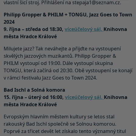
vlastní šicí stroj. Přihlášení na stepaja1@seznam.cz.
Philipp Gropper & PHILM + TONGU, Jazz Goes to Town
2024
9. října – středa od 18:30,
víceúčelový sál,
Knihovna
města Hradce Králové
Milujete jazz? Tak neváhejte a přijďte na vystoupení
skvělých jazzových muzikantů. Philipp Gropper &
PHILM vystoupí od 19:00. Dále vystoupí skupina
TONGU, která začíná od 20:30. Obě vystoupení se konají
v rámci festivalu Jazz Goes to Town 2024.
Bad Ischl a Solná komora
15. října – úterý od 16:00,
víceúčelový sál,
Knihovna
města Hradce Králové
Evropským hlavním městem kultury se letos stal
rakouský Bad Ischl společně se Solnou komorou.
Poprvé za třicet devět let získalo tento významný titul