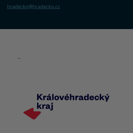
hradecko@hradecko.cz