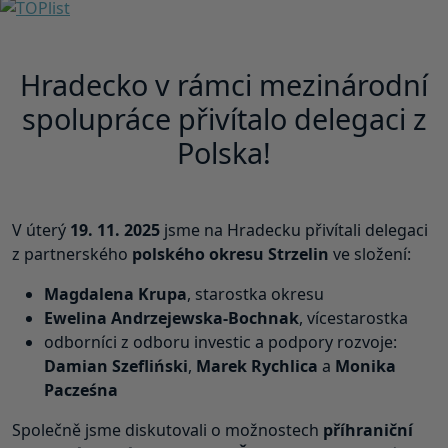
Hradecko v rámci mezinárodní
spolupráce přivítalo delegaci z
Polska!
V úterý
19. 11. 2025
jsme na Hradecku přivítali delegaci
z partnerského
polského okresu Strzelin
ve složení:
Magdalena Krupa
, starostka okresu
Ewelina Andrzejewska-Bochnak
, vícestarostka
odborníci z odboru investic a podpory rozvoje:
Damian Szefliński
,
Marek Rychlica
a
Monika
Pacześna
Společně jsme diskutovali o možnostech
příhraniční