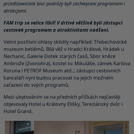
przedstawiciele biur podróży byli zachwyceni programem i
atrakcjami.
FAM trip se velice líbil! V drtivé většině byli zástupci
cestovek programem a atraktivitami nadšeni.
Velmi pozitivní ohlasy sklidily například: Třebechovické
muzeum betlémů, Bílá věž v Hradci Králové, Hrádek u
Nechanic, Galerie Dotek starých časů, Sbor kněze
Ambrože (Zvonohra), kostel sv. Mikuláše, zámek Karlova
Koruna i PETROF Museum atd..; zástupci cestovních
kanceláří nyní budou pracovat na jejich možném
zařazení do svých programů.
Mezi ubytováním se na předních příčkách nejčastěji
objevovaly Hotel u Královny Elišky, Tereziánský dvůr i
Hotel Grand.