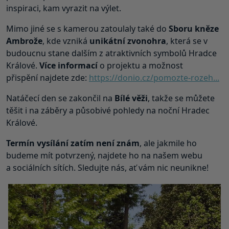
inspiraci, kam vyrazit na výlet.
Mimo jiné se s kamerou zatoulaly také do
Sboru kněze
Ambrože
, kde vzniká
unikátní
zvonohra
, která se v
budoucnu stane dalším z atraktivních symbolů Hradce
Králové.
Více informací
o projektu a možnost
přispění najdete zde:
https://donio.cz/pomozte-rozeh...
Natáčecí den se zakončil na
Bílé věži
, takže se můžete
těšit i na záběry a působivé pohledy na noční Hradec
Králové.
Termín vysílání zatím není znám
, ale jakmile ho
budeme mít potvrzený, najdete ho na našem webu
a sociálních sítích. Sledujte nás, ať vám nic neunikne!