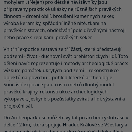
mohylami. (Nejen) pro dětské návštěvníky jsou
připraveny praktické ukázky nejrůznějších pravěkých
činností – drcení obilí, broušení kamenných seker,
výroba keramiky, spřádání lněné nitě, tkaní na
pravěkých stavech, obdělávání pole dřevěnými nástroji
nebo práce s replikami pravěkých seker.
Vnitřní expozice sestává ze tří částí, které představují
podzemí - život - duchovní svět prehistorických lidí. Toto
dělení navíc reprezentuje i metody archeologické práce:
výzkum památek ukrytých pod zemí – rekonstrukce
objektů na povrchu – pohled letecké archeologie.
Součástí expozice jsou i osm metrů dlouhý model
pravěké krajiny, rekonstrukce archeologických
vykopávek, jeskyně s pozůstatky zvířat a lidí, výstavní a
projekční sál.
Do Archeoparku se můžete vydat po archeocyklotrase v
délce 12 km, která spojuje Hradec Králové se Všestary a
vede po místních archeologicky význačných lokalitách.