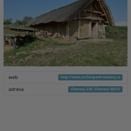
web
http://www.archeoparkvsestary.cz
adresa
Všestary 238, Všestary 50312