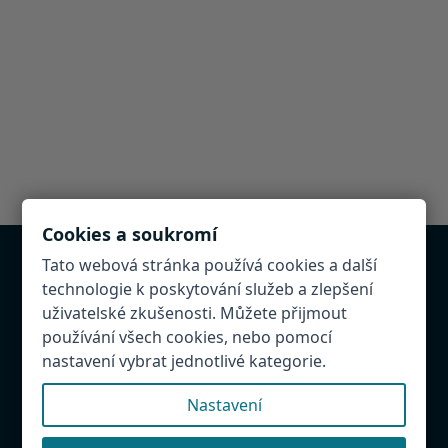
Cookies a soukromí
Tato webová stránka používá cookies a další
Chcete být v databázi?
technologie k poskytování služeb a zlepšení
uživatelské zkušenosti. Můžete přijmout
Provozujete atrakci, restauraci, penzion v
používání všech cookies, nebo pomocí
Hradeckém regionu. Napište nám! Rádi Vás přidáme
nastavení vybrat jednotlivé kategorie.
do databáze.
Nastavení
Našli jste chybu?
Budeme rádi, když nám ji napíšete, abychom mohli