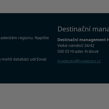
Destinační man
Hradeckém regionu. Napište
Destinační management 
Velké náměstí 34/42
500 03 Hradec Králové
m mohli databázi udržovat
hradecko@hradecko.cz