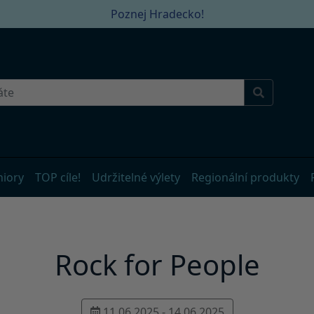
Poznej Hradecko!
niory
TOP cíle!
Udržitelné výlety
Regionální produkty
Rock for People
11.06.2025 - 14.06.2025