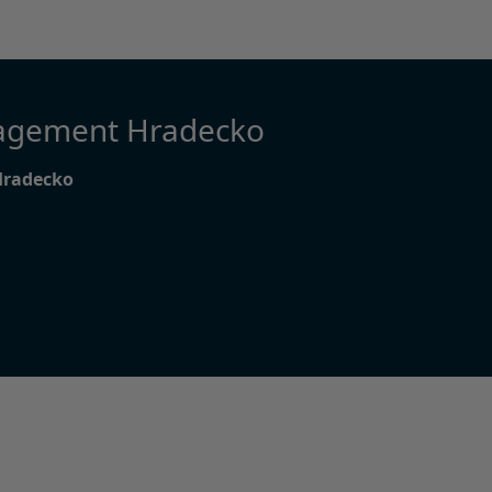
agement Hradecko
Hradecko